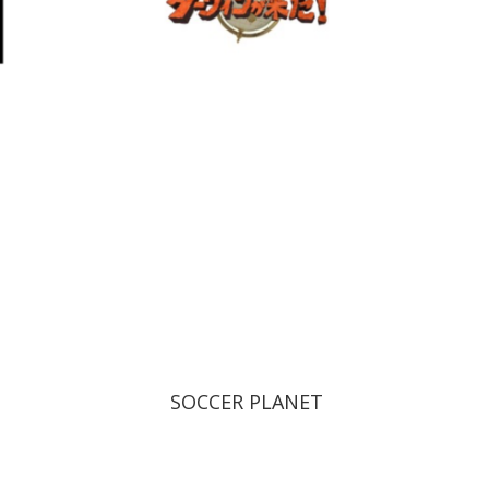
SOCCER PLANET