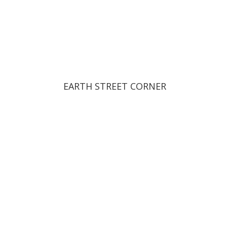
EARTH STREET CORNER