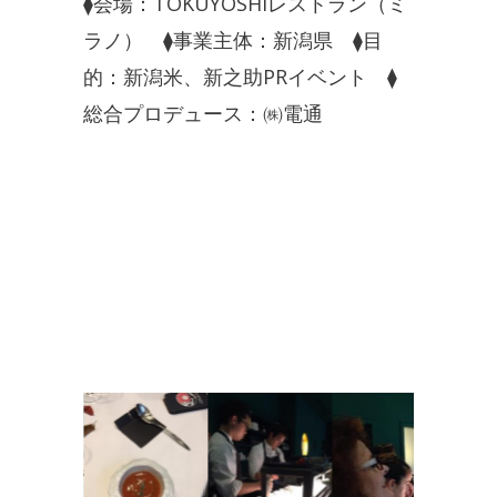
⧫会場：TOKUYOSHIレストラン（ミ
ラノ） ⧫事業主体：新潟県 ⧫目
的：新潟米、新之助PRイベント ⧫
総合プロデュース：㈱電通