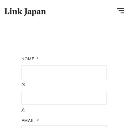
NOME
*
名
姓
EMAIL
*