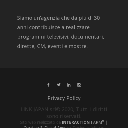
Siamo un’agenzia che da più di 30
anni contribuisce a realizzare
programmi televisivi, documentari,
dirette, CM, eventi e mostre.
Privacy Policy
LINK JAPAN srl© 2020, Tutti i diritti
sono riservati.
®
Sito web realizzato da
INTERACTION
FARM
|
Creative & Digital Agency
. Designer: Misuzu